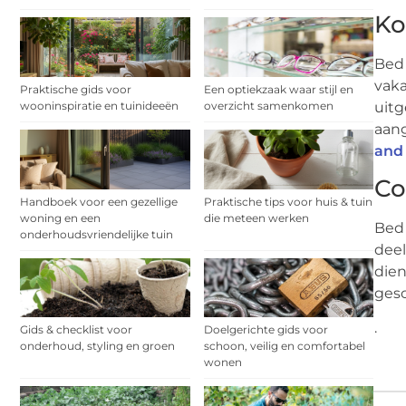
Ko
Bed 
vaka
Praktische gids voor
Een optiekzaak waar stijl en
uitg
wooninspiratie en tuinideeën
overzicht samenkomen
aang
and
Co
Handboek voor een gezellige
Praktische tips voor huis & tuin
woning en een
die meteen werken
Bed 
onderhoudsvriendelijke tuin
deel
dien
gesc
.
Gids & checklist voor
Doelgerichte gids voor
onderhoud, styling en groen
schoon, veilig en comfortabel
wonen