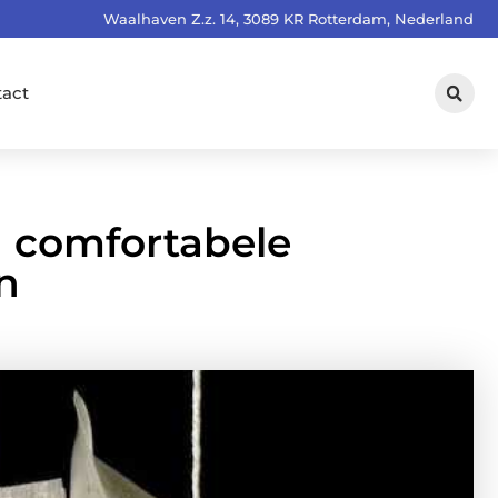
Waalhaven Z.z. 14, 3089 KR Rotterdam, Nederland
tact
n comfortabele
n