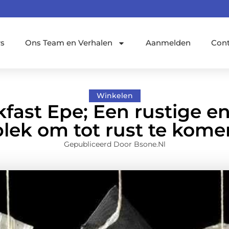
rs
Ons Team en Verhalen
Aanmelden
Con
Winkelen
fast Epe; Een rustige e
plek om tot rust te kome
Gepubliceerd Door Bsone.nl