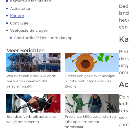
Kamers en faciliteiten
Bed 
Activiteiten
land
Kortom
het 
Conclusie
een
Veelgestelde vragen
Ka
Goed artikel? Deel hem dan op:
Meer Berichten
Bed 
die 
uitg
omr
Wat doet een ontwikkelende
Creëer een gezinsvriendelijke
bouwer en waarom dat
ruimte met interieuradvies
Ac
verschil maakt
Zwolle
De o
leef
terr
Brandstofverbruik auto: alles
Freelance SEO specialisten zijn
wand
wat je moet weten
juist op dit moment
aant
onmisbaar