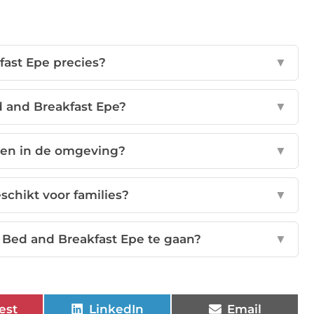
fast Epe precies?
▼
d and Breakfast Epe?
▼
iten in de omgeving?
▼
schikt voor families?
▼
Bed and Breakfast Epe te gaan?
▼
est
LinkedIn
Email