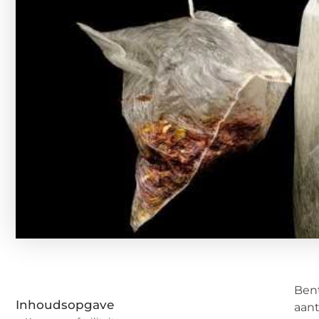
Bent
Inhoudsopgave
aant