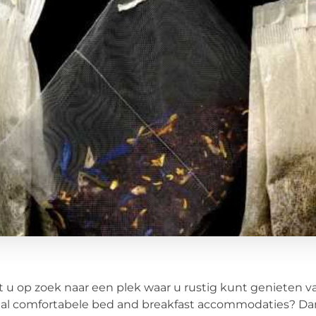
 u op zoek naar een plek waar u rustig kunt genieten 
al comfortabele bed and breakfast accommodaties? Dan