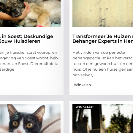
 in Soest: Deskundige
Transformeer Je Huizen
 Jouw Huisdieren
Behanger Experts in He
an je huisdier staat voorop, en
Het vinden van de perfecte
 omgeving van Soest woont, heb
behangspecialist kan het vers
renarts in Soest. Dierenkliniek.
tussen een gewoon huis en een
aardige
huis. Of je nu een huiseigenaar
het-zelver,
Winkelen
WINKELEN