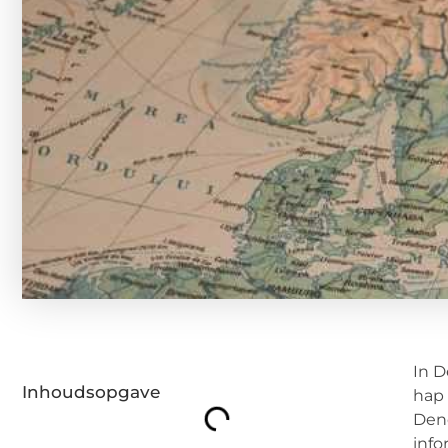
In D
Inhoudsopgave
hap 
Dend
info