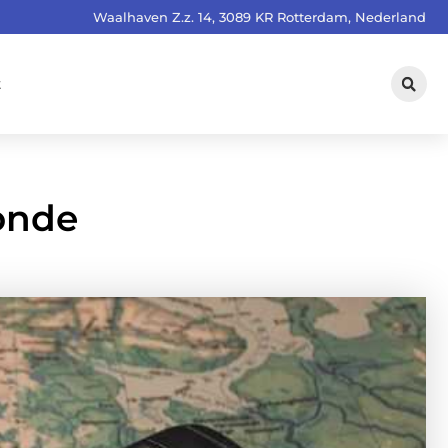
Waalhaven Z.z. 14, 3089 KR Rotterdam, Nederland
t
onde