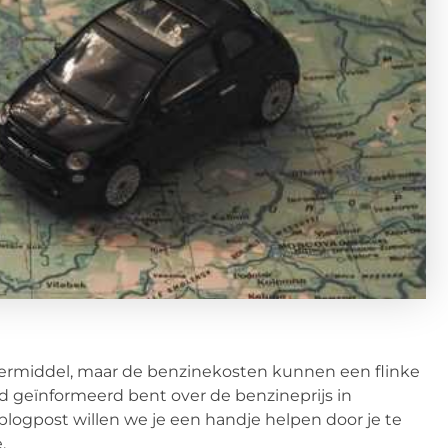
oermiddel, maar de benzinekosten kunnen een flinke
d geïnformeerd bent over de benzineprijs in
blogpost willen we je een handje helpen door je te
.