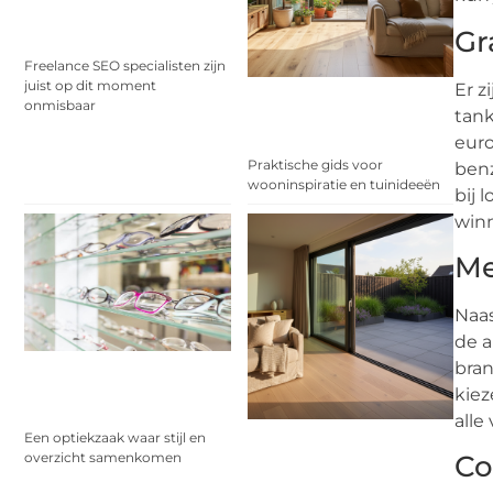
Gr
Freelance SEO specialisten zijn
juist op dit moment
Er z
onmisbaar
tank
euro
Praktische gids voor
benz
wooninspiratie en tuinideeën
bij 
win
Me
Naas
de a
bran
kiez
alle
Een optiekzaak waar stijl en
Co
overzicht samenkomen