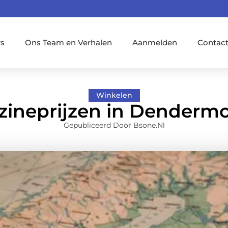
rs
Ons Team en Verhalen
Aanmelden
Contac
Winkelen
zineprijzen in Denderm
Gepubliceerd Door Bsone.nl