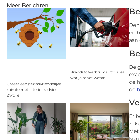
Meer Berichten
Be
Dend
en h
aan 
Be
De g
Brandstofverbruik auto: alles
exac
wat je moet weten
de h
Creëer een gezinsvriendelijke
de
b
ruimte met interieuradvies
Zwolle
Ve
Er b
zeke
Met 
kun 