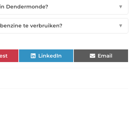
n in Dendermonde?
▼
benzine te verbruiken?
▼
est
LinkedIn
Email