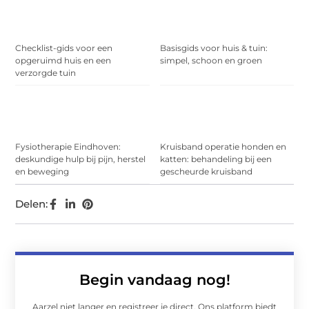
Checklist-gids voor een
Basisgids voor huis & tuin:
opgeruimd huis en een
simpel, schoon en groen
verzorgde tuin
Fysiotherapie Eindhoven:
Kruisband operatie honden en
deskundige hulp bij pijn, herstel
katten: behandeling bij een
en beweging
gescheurde kruisband
Delen:
Begin vandaag nog!
Aarzel niet langer en registreer je direct. Ons platform biedt