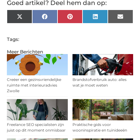
Goed artikel? Deel hem dan op:
X
Facebook
Pinterest
LinkedIn
Email
(Twitter)
Tags:
Meer Berichten
Creëer een gezinsvriendelijke
Brandstofverbruik auto: alles
ruimte met interieuradvies
wat je moet weten
Zwolle
Freelance SEO specialisten zijn
Praktische gids voor
juist op dit moment onmisbaar
wooninspiratie en tuinideeën