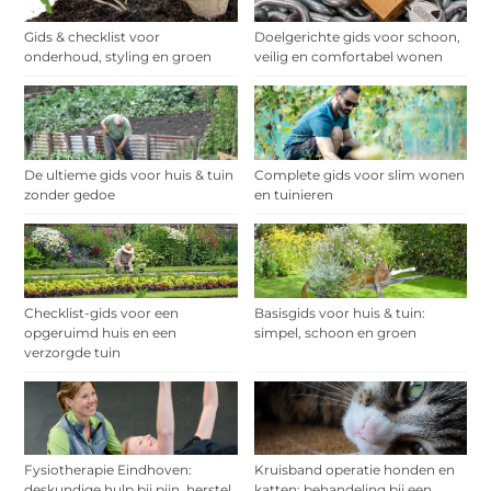
Gids & checklist voor
Doelgerichte gids voor schoon,
onderhoud, styling en groen
veilig en comfortabel wonen
De ultieme gids voor huis & tuin
Complete gids voor slim wonen
zonder gedoe
en tuinieren
Checklist-gids voor een
Basisgids voor huis & tuin:
opgeruimd huis en een
simpel, schoon en groen
verzorgde tuin
Fysiotherapie Eindhoven:
Kruisband operatie honden en
deskundige hulp bij pijn, herstel
katten: behandeling bij een