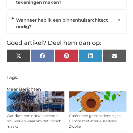
tekeningen maken?
Wanneer heb ik een binnenhuisarchitect
▼
nodig?
Goed artikel? Deel hem dan op:
X
Facebook
Pinterest
LinkedIn
Email
(Twitter)
Tags:
Meer Berichten
Wat doet een ontwikkelende
Creëer een gezinsvriendelijke
bouwer en waarom dat verschil
ruimte met interieuradvies
maakt
Zwolle