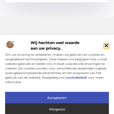
Wij hechten veel waarde
aan uw privacy.
Alles uit het dagelijks leven, verzameld voor jou.
Om uw ervaring te verbeteren, maken wij gebruik van cookies en
Ontdek een rijke verzameling blogs en artikelen die je
vergelijkbare technologieën. Deze helpen ons begrijpen hoe u onze
inspireren, informeren en verrijken, allemaal op Bsone.nl.
website gebruikt en stellen ons in staat waardevolle ervaringen te
creëren. De cookies worden voor verschillende doeleinden ingezet,
Bericht categorie
zoals gepersonaliseerde advertenties en het analyseren van het
gebruik van de website. Raadpleeg ons [
cookiebeleid
] voor meer
informatie.
Onze informatie
Accepteren
Linkbuilding Kopen: Een Verstandige Keuze of Een Risicovolle Shortcut?
Verdien geld met je website: slimme strategieën voor duurzaam online inkomen
Weigeren