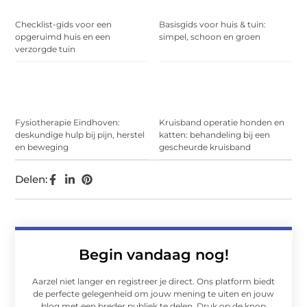
Checklist-gids voor een
Basisgids voor huis & tuin:
opgeruimd huis en een
simpel, schoon en groen
verzorgde tuin
Fysiotherapie Eindhoven:
Kruisband operatie honden en
deskundige hulp bij pijn, herstel
katten: behandeling bij een
en beweging
gescheurde kruisband
Delen:
Begin vandaag nog!
Aarzel niet langer en registreer je direct. Ons platform biedt
de perfecte gelegenheid om jouw mening te uiten en jouw
blog met een breder publiek te delen. Druk op de knop