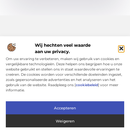
Wij hechten veel waarde
aan uw privacy.
Alles uit het dagelijks leven, verzameld voor jou.
Om uw ervaring te verbeteren, maken wij gebruik van cookies en
Ontdek een rijke verzameling blogs en artikelen die je
vergelijkbare technologieën. Deze helpen ons begrijpen hoe u onze
inspireren, informeren en verrijken, allemaal op Bsone.nl.
website gebruikt en stellen ons in staat waardevolle ervaringen te
creëren. De cookies worden voor verschillende doeleinden ingezet,
Bericht categorie
zoals gepersonaliseerde advertenties en het analyseren van het
gebruik van de website. Raadpleeg ons [
cookiebeleid
] voor meer
informatie.
Onze informatie
Accepteren
Linkbuilding Kopen: Een Verstandige Keuze of Een Risicovolle Shortcut?
Verdien geld met je website: slimme strategieën voor duurzaam online inkomen
Weigeren