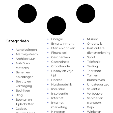
Energie
Muziek
Categorieën
Entertainment
Onderwijs
Eten en drinken
Particuliere
Aanbiedingen
Financieel
dienstverlening
Alarmsysteem
Geschenken
Sport
Architectuur
Gezondheid
Telefonie
Auto's en
Groothandel
Testing
Motoren
Hobby en vrije
Toerisme
Banen en
tijd
Tuin en
opleidingen
Horeca
buitenleven
Beauty en
Huishoudelijk
Uncategorized
verzorging
Industrie
Vakantie
Bedrijven
Insolventie
Verbouwen
Blog
Internet
Vervoer en
Boeken en
Internet
transport
Tijdschriften
marketing
Wijn
Cadeau
Kinderen
Winkelen