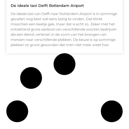
De ideale taxi Delft Rotterdam Airport
De ideale taxi van Delft naar Rotterdam Airport is in sommige
gevallen nog best wel eens lastig te vinden. Dat klinkt
misschien een beetje gek, maar dat is echt zo. Zeker met het
ontzettend grote aanbod van verschillende soorten bedrijven
die een dienst verlenen in de vorm van het brengen van
mensen naar verschillende plekken. De keuze is op sommige
plekken zo groot geworden dat men niet meer weet hoe