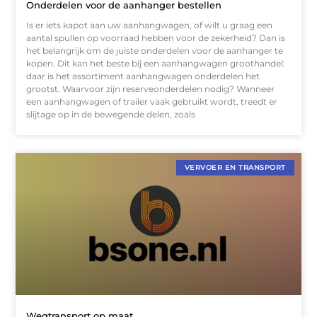
Onderdelen voor de aanhanger bestellen
Is er iets kapot aan uw aanhangwagen, of wilt u graag een
aantal spullen op voorraad hebben voor de zekerheid? Dan is
het belangrijk om de juiste onderdelen voor de aanhanger te
kopen. Dit kan het beste bij een aanhangwagen groothandel:
daar is het assortiment aanhangwagen onderdelen het
grootst. Waarvoor zijn reserveonderdelen nodig? Wanneer
een aanhangwagen of trailer vaak gebruikt wordt, treedt er
slijtage op in de bewegende delen, zoals
VERVOER EN TRANSPORT
Wegtransport op maat