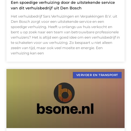
Een spoedige verhuizing door de uitstekende service
van dit verhuisbedrijf uit Den Bosch
Het verhuisbedrijf Sars Verhuizingen en Verpakkingen B.V. uit
Den Bosch zorgt voor een uitstekende service en een
spoedige verhuizing. Heeft u onlangs uw huis verkocht en
bent u op zoek naar een team van betrouwbare professionele
verhuizers? Het is altijd een goed idee om een verhuisbedrijf in
te schakelen voor uw verhuizing. Zo bespaart u niet alleen
zeeën van tijd, maar ook veel moeite en energie. Een
verhuizing kan een
VERVOER EN TRANSPORT