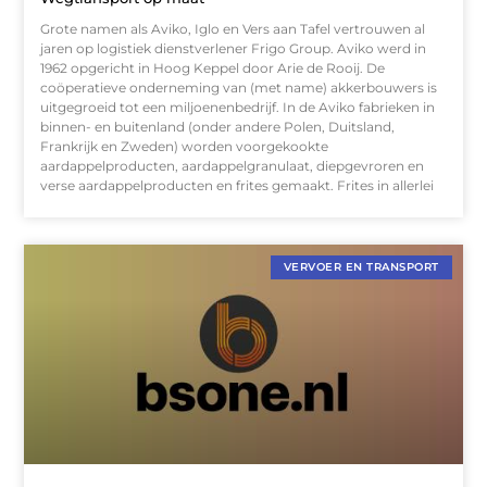
Grote namen als Aviko, Iglo en Vers aan Tafel vertrouwen al
jaren op logistiek dienstverlener Frigo Group. Aviko werd in
1962 opgericht in Hoog Keppel door Arie de Rooij. De
coöperatieve onderneming van (met name) akkerbouwers is
uitgegroeid tot een miljoenenbedrijf. In de Aviko fabrieken in
binnen- en buitenland (onder andere Polen, Duitsland,
Frankrijk en Zweden) worden voorgekookte
aardappelproducten, aardappelgranulaat, diepgevroren en
verse aardappelproducten en frites gemaakt. Frites in allerlei
VERVOER EN TRANSPORT