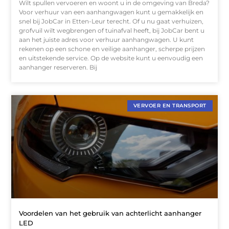
Wilt spullen vervoeren en woont u in de omgeving van Breda?
Voor verhuur van een aanhangwagen kunt u gemakkelijk en
snel bij JobCar in Etten-Leur terecht. Of u nu gaat verhuizen,
grofvuil wilt wegbrengen of tuinafval heeft, bij JobCar bent u
aan het juiste adres voor verhuur aanhangwagen. U kunt
rekenen op een schone en veilige aanhanger, scherpe prijzen
en uitstekende service. Op de website kunt u eenvoudig een
aanhanger reserveren. Bij
VERVOER EN TRANSPORT
Voordelen van het gebruik van achterlicht aanhanger
LED