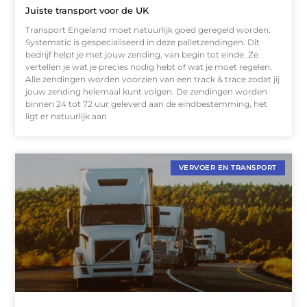
Juiste transport voor de UK
Transport Engeland moet natuurlijk goed geregeld worden.
Systematic is gespecialiseerd in deze palletzendingen. Dit
bedrijf helpt je met jouw zending, van begin tot einde. Ze
vertellen je wat je precies nodig hebt of wat je moet regelen.
Alle zendingen worden voorzien van een track & trace zodat jij
jouw zending helemaal kunt volgen. De zendingen worden
binnen 24 tot 72 uur geleverd aan de eindbestemming, het
ligt er natuurlijk aan
VERVOER EN TRANSPORT