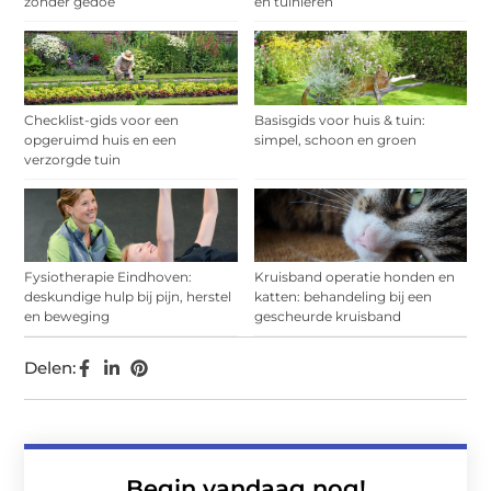
zonder gedoe
en tuinieren
Checklist-gids voor een
Basisgids voor huis & tuin:
opgeruimd huis en een
simpel, schoon en groen
verzorgde tuin
Fysiotherapie Eindhoven:
Kruisband operatie honden en
deskundige hulp bij pijn, herstel
katten: behandeling bij een
en beweging
gescheurde kruisband
Delen:
Begin vandaag nog!