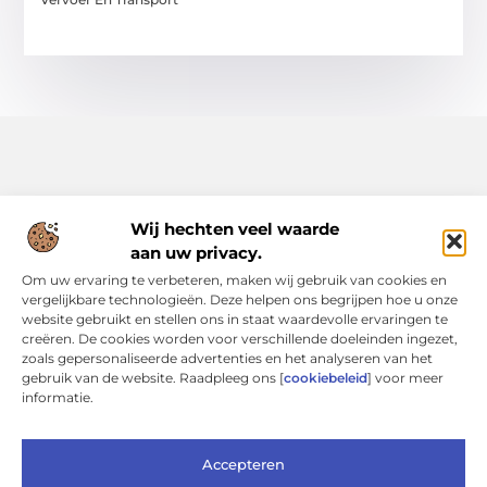
Wij hechten veel waarde
aan uw privacy.
Alles uit het dagelijks leven, verzameld voor jou.
Om uw ervaring te verbeteren, maken wij gebruik van cookies en
Ontdek een rijke verzameling blogs en artikelen die je
vergelijkbare technologieën. Deze helpen ons begrijpen hoe u onze
inspireren, informeren en verrijken, allemaal op Bsone.nl.
website gebruikt en stellen ons in staat waardevolle ervaringen te
creëren. De cookies worden voor verschillende doeleinden ingezet,
Bericht categorie
zoals gepersonaliseerde advertenties en het analyseren van het
gebruik van de website. Raadpleeg ons [
cookiebeleid
] voor meer
informatie.
Onze informatie
Accepteren
Linkbuilding Kopen: Een Verstandige Keuze of Een Risicovolle Shortcut?
Verdien geld met je website: slimme strategieën voor duurzaam online inkomen