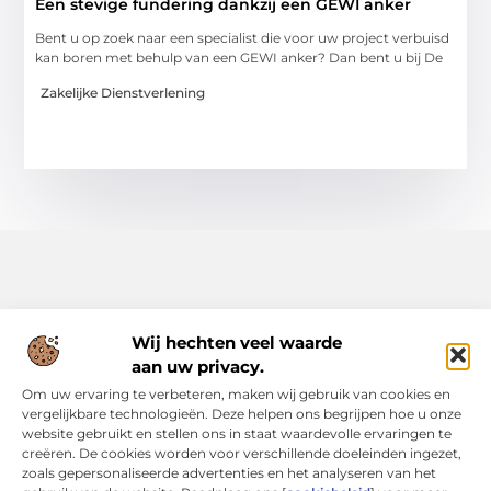
Een stevige fundering dankzij een GEWI anker
Bent u op zoek naar een specialist die voor uw project verbuisd
kan boren met behulp van een GEWI anker? Dan bent u bij De
Zakelijke Dienstverlening
Wij hechten veel waarde
aan uw privacy.
Alles uit het dagelijks leven, verzameld voor jou.
Om uw ervaring te verbeteren, maken wij gebruik van cookies en
Ontdek een rijke verzameling blogs en artikelen die je
vergelijkbare technologieën. Deze helpen ons begrijpen hoe u onze
inspireren, informeren en verrijken, allemaal op Bsone.nl.
website gebruikt en stellen ons in staat waardevolle ervaringen te
creëren. De cookies worden voor verschillende doeleinden ingezet,
Bericht categorie
zoals gepersonaliseerde advertenties en het analyseren van het