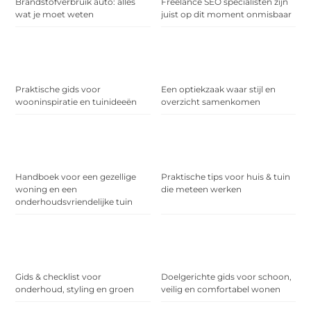
Brandstofverbruik auto: alles
Freelance SEO specialisten zijn
wat je moet weten
juist op dit moment onmisbaar
Praktische gids voor
Een optiekzaak waar stijl en
wooninspiratie en tuinideeën
overzicht samenkomen
Handboek voor een gezellige
Praktische tips voor huis & tuin
woning en een
die meteen werken
onderhoudsvriendelijke tuin
Gids & checklist voor
Doelgerichte gids voor schoon,
onderhoud, styling en groen
veilig en comfortabel wonen